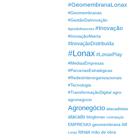
#GeomembranaLonax
#Geomembranas
#GestãoDaInovação
#Inovação
#gestãofinanceira
#InovaçãoAberta
#InovaçãoDistribuída
#Lonax
#LonaxPlay
#MédiasEmpresas
#ParceriasEstratégicas
#RedesInterorganizacionais
#Tecnologia
#TransformaçãoDigital
agro
agronegocio
Agronegócio
atacadistas
atacado
bloglonax
contratação
iot
EMPRESAS
geomembrana
lonax
mão de obra
Lonas