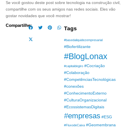
Se você gostou deste post sobre tecnologia na construção civil,
compartilhe com os seus amigos nas redes sociais. Eles vão
gostar novidades que você mostrar!
Compartilhe:
Tags
#basedaliquidezempresarial
#Biofertilizante
#BlogLonax
#Cocriação
#capitaldegiro
#Colaboração
#CompetênciasTecnológicas
#conexões
#ConhecimentoExterno
#CulturaOrganizacional
#EcossistemasDigitais
#empresas
#ESG
#Geomembrana
#FluxodeCaixa