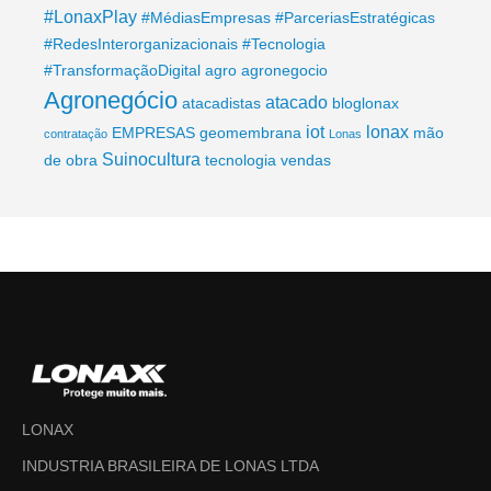
#LonaxPlay
#MédiasEmpresas
#ParceriasEstratégicas
#RedesInterorganizacionais
#Tecnologia
#TransformaçãoDigital
agro
agronegocio
Agronegócio
atacado
atacadistas
bloglonax
iot
lonax
EMPRESAS
geomembrana
mão
contratação
Lonas
Suinocultura
de obra
tecnologia
vendas
LONAX
INDUSTRIA BRASILEIRA DE LONAS LTDA