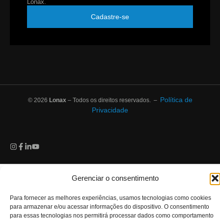
Lonax.
Cadastre-se
Política de
© 2026
Lonax
– Todos os direitos reservados. –
Privacidade
Gerenciar o consentimento
Para fornecer as melhores experiências, usamos tecnologias como cookies
para armazenar e/ou acessar informações do dispositivo. O consentimento
para essas tecnologias nos permitirá processar dados como comportamento