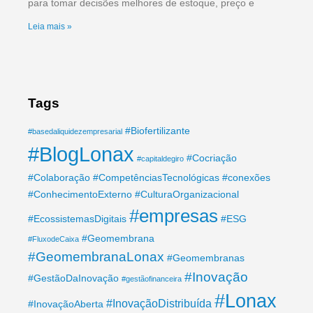
para tomar decisões melhores de estoque, preço e
Leia mais »
Tags
#Biofertilizante
#basedaliquidezempresarial
#BlogLonax
#Cocriação
#capitaldegiro
#Colaboração
#CompetênciasTecnológicas
#conexões
#ConhecimentoExterno
#CulturaOrganizacional
#empresas
#EcossistemasDigitais
#ESG
#Geomembrana
#FluxodeCaixa
#GeomembranaLonax
#Geomembranas
#Inovação
#GestãoDaInovação
#gestãofinanceira
#Lonax
#InovaçãoDistribuída
#InovaçãoAberta